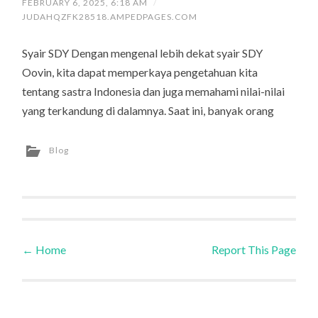
FEBRUARY 6, 2025, 6:18 AM
/
JUDAHQZFK28518.AMPEDPAGES.COM
Syair SDY Dengan mengenal lebih dekat syair SDY
Oovin, kita dapat memperkaya pengetahuan kita
tentang sastra Indonesia dan juga memahami nilai-nilai
yang terkandung di dalamnya. Saat ini, banyak orang
Blog
←
Home
Report This Page
Post navigation