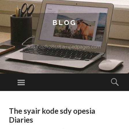
BLOG
judahqzfk28518.ampedpages.com
Menu
Sear
SKIP TO CONTENT
The syair kode sdy opesia
Diaries